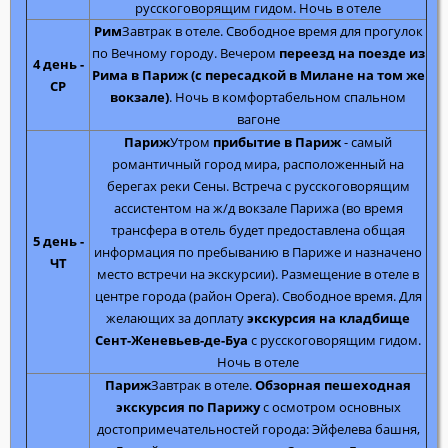
русскоговорящим гидом. Ночь в отеле
Рим
Завтрак в отеле. Свободное время для прогулок
по Вечному городу. Вечером
переезд на поезде из
4 день -
Рима в Париж (с пересадкой в Милане на том же
СР
вокзале)
. Ночь в комфортабельном спальном
вагоне
Париж
Утром
прибытие в Париж
- самый
романтичный город мира, расположенный на
берегах реки Сены. Встреча с русскоговорящим
ассистентом на ж/д вокзале Парижа (во время
трансфера в отель будет предоставлена общая
5 день -
информация по пребыванию в Париже и назначено
ЧТ
место встречи на экскурсии). Размещение в отеле в
центре города (район Opera). Свободное время. Для
желающих за доплату
экскурсия на кладбище
Сент-Женевьев-де-Буа
с русскоговорящим гидом.
Ночь в отеле
Париж
Завтрак в отеле.
Обзорная пешеходная
экскурсия по Парижу
с осмотром основных
достопримечательностей города: Эйфелева башня,