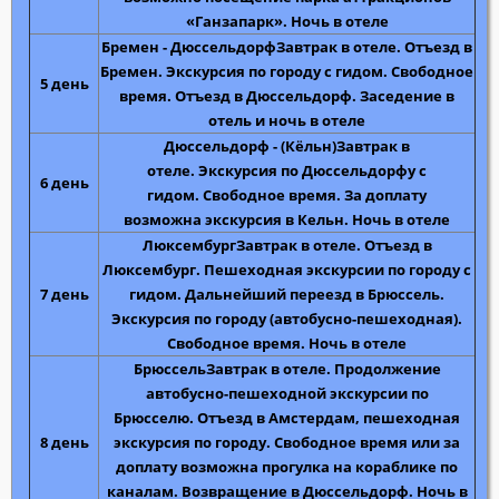
«Ганзапарк».
Ночь в отеле
Бремен - Дюссельдорф
Завтрак в отеле.
Отъезд в
Бремен. Экскурсия по городу с гидом.
Свободное
5 день
время.
Отъезд в Дюссельдорф
. Заседение в
отель и ночь в отеле
Дюссельдорф - (Кёльн)
Завтрак в
отеле.
Экскурсия по Дюссельдорфу с
6 день
гидом.
Свободное время. За доплату
возможна
экскурсия в Кельн
. Ночь в отеле
Люксембург
Завтрак в отеле.
Отъезд в
Люксембург. Пешеходная экскурсии по городу с
7 день
гидом. Дальнейший переезд в Брюссель.
Экскурсия по городу
(автобусно-пешеходная).
Свободное время. Ночь в отеле
Брюссель
Завтрак в отеле.
Продолжение
автобусно-пешеходной экскурсии по
Брюсселю. Отъезд в Амстердам, пешеходная
8 день
экскурсия по городу.
Свободное время или за
доплату возможна
прогулка на кораблике по
каналам. Возвращение в Дюссельдорф.
Ночь в