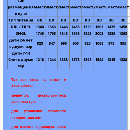
Тип
размещения
6мест
4мест
2мест
6мест
4мест
2мест
6мест
4мест
в купе
Тип питания
ВВ
ВВ
ВВ
ВВ
ВВ
ВВ
ВВ
ВВ
DBL / TRPL
1340
1363
1448
1483
1529
1603
1435
1458
SNGL
1743
1765
1848
1898
1923
2003
1838
1863
Дети 2-6 лет
823
847
993
903
925
1068
873
895
с двумя взр
Дети 7-14
0лет с двумя
1218
1244
1388
1373
1398
1544
1315
1338
взр
Так как цена на отели и
авиабилеты
меняется, воспользуйтесь
расчетом тура
для уточнения стоимости
путешествия или
для расчета индивидуального