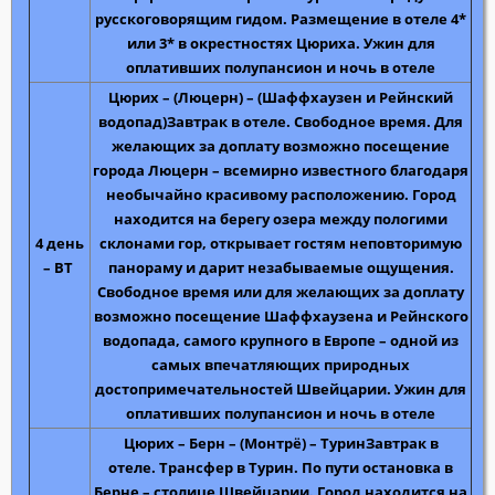
русскоговорящим гидом.
Размещение в отеле 4*
или 3* в
окрестностях Цюриха
. Ужин для
оплативших полупансион и ночь в отеле
Цюрих – (Люцерн) – (Шаффхаузен и Рейнский
водопад)
Завтрак в отеле. Свободное время. Для
желающих за доплату возможно
посещение
города Люцерн
– всемирно известного благодаря
необычайно красивому расположению. Город
находится на берегу озера между пологими
4 день
склонами гор, открывает гостям неповторимую
– ВТ
панораму и дарит незабываемые ощущения.
Свободное время или для желающих за доплату
возможно
посещение Шаффхаузена и Рейнского
водопада
, самого крупного в Европе – одной из
самых впечатляющих природных
достопримечательностей Швейцарии. Ужин для
оплативших полупансион и ночь в отеле
Цюрих – Берн – (Монтрё) – Турин
Завтрак в
отеле.
Трансфер в Турин
. По пути
остановка в
Берне
– столице Швейцарии. Город находится на