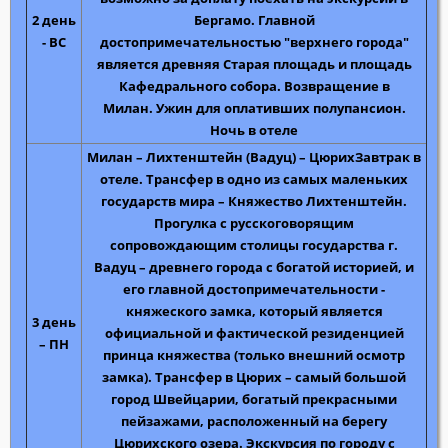
2 день
Бергамо.
Главной
- ВС
достопримечательностью "верхнего города"
является древняя Старая площадь и площадь
Кафедрального собора. Возвращение в
Милан. Ужин для оплативших полупансион.
Ночь в отеле
Милан – Лихтенштейн (Вадуц) – Цюрих
Завтрак в
отеле. Трансфер в одно из самых маленьких
государств мира –
Княжество
Лихтенштейн
.
Прогулка с русскоговорящим
сопровождающим
столицы государства г.
Вадуц
– древнего города с богатой историей, и
его главной достопримечательности -
княжеского замка, который является
3 день
официальной и фактической резиденцией
– ПН
принца княжества (только внешний осмотр
замка).
Трансфер в Цюрих
– самый большой
город Швейцарии, богатый прекрасными
пейзажами, расположенный на берегу
Цюрихского озера.
Экскурсия по городу
с