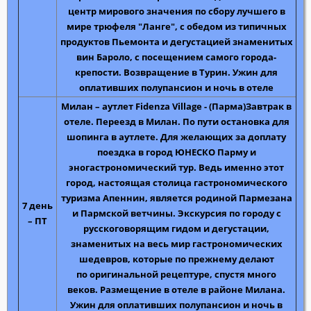
центр мирового значения по сбору лучшего в
мире трюфеля "Ланге", с обедом
из типичных
продуктов Пьемонта и дегустацией знаменитых
вин Бароло, с посещением самого города-
крепости.
Возвращение в Турин.
Ужин для
оплативших полупансион и ночь в отеле
Милан – аутлет Fidenza Village - (Парма)
Завтрак в
отеле.
Переезд в Милан. По пути остановка для
шопинга в аутлете
. Для желающих за доплату
п
оездка в город ЮНЕСКО Парму и
эногастрономический тур
. Ведь именно этот
город, настоящая столица гастрономического
туризма Апеннин, является родиной Пармезана
7 день
и Пармской ветчины.
Экскурсия по городу с
– ПТ
русскоговорящим гидом и дегустации
,
знаменитых на весь мир гастрономических
шедевров, которые по прежнему делают
по оригинальной рецептуре, спустя много
веков.
Размещение в отеле в районе Милана
.
Ужин для оплативших полупансион и ночь в