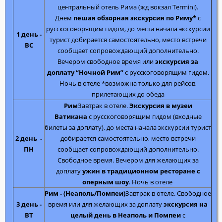
центральный отель Рима (жд вокзал Termini).
Днем
пешая обзорная экскурсия по Риму*
с
русскоговорящим гидом, до места начала экскурсии
1 день -
турист добирается самостоятельно, место встречи
ВС
сообщает сопровождающий дополнительно.
Вечером свободное время или
экскурсия за
доплату “Ночной Рим”
с русскоговорящим гидом.
Ночь в отеле *возможна только для рейсов,
прилетающих до обеда
Рим
Завтрак в отеле.
Экскурсия в музеи
Ватикана
с русскоговорящим гидом (входные
билеты за доплату), до места начала экскурсии турист
2 день -
добирается самостоятельно, место встречи
ПН
сообщает сопровождающий дополнительно.
Свободное время. Вечером для желающих за
доплату
ужин в традиционном ресторане с
оперным шоу
. Ночь в отеле
Рим - (Неаполь/Помпеи)
Завтрак в отеле. Свободное
3 день -
время или для желающих за доплату
экскурсия на
ВТ
целый день в Неаполь и Помпеи
с