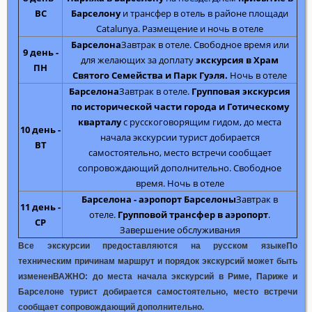
ВС
Барселону
и трансфер в отель в районе площади
Catalunya. Размещение и ночь в отеле
Барселона
Завтрак в отеле. Свободное время или
9 день -
для желающих за доплату
экскурсия в Храм
ПН
Святого Семейства и Парк Гуэля.
Ночь в отеле
Барселона
Завтрак в отеле.
Групповая экскурсия
по исторической части города и Готическому
кварталу
с русскоговорящим гидом, до места
10 день -
начала экскурсии турист добирается
ВТ
самостоятельно, место встречи сообщает
сопровождающий дополнительно. Свободное
время. Ночь в отеле
Барселона - аэропорт Барселоны
Завтрак в
11 день -
отеле.
Групповой трансфер в аэропорт
.
СР
Завершение обслуживания
Все экскурсии предоставляются на русском языке
По
техническим причинам маршрут и порядок экскурсий может быть
изменен
ВАЖНО: до места начала экскурсий в Риме, Париже и
Барселоне турист добирается самостоятельно, место встречи
.
сообщает сопровождающий дополнительно