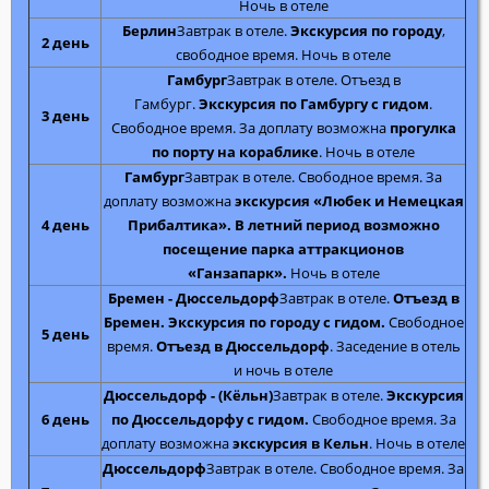
Ночь в отеле
Берлин
Завтрак в отеле.
Экскурсия по городу
,
2 день
свободное время. Ночь в отеле
Гамбург
Завтрак в отеле. Отъезд в
Гамбург.
Экскурсия по Гамбургу с гидом
.
3 день
Свободное время. За доплату возможна
прогулка
по порту на кораблике
. Ночь в отеле
Гамбург
Завтрак в отеле. Свободное время. За
доплату возможна
экскурсия «Любек и Немецкая
4 день
Прибалтика». В летний период возможно
посещение парка аттракционов
«Ганзапарк».
Ночь в отеле
Бремен - Дюссельдорф
Завтрак в отеле.
Отъезд в
Бремен. Экскурсия по городу с гидом.
Свободное
5 день
время.
Отъезд в Дюссельдорф
. Заседение в отель
и ночь в отеле
Дюссельдорф - (Кёльн)
Завтрак в отеле.
Экскурсия
6 день
по Дюссельдорфу с гидом.
Свободное время. За
доплату возможна
экскурсия в Кельн
. Ночь в отеле
Дюссельдорф
Завтрак в отеле. Свободное время. За