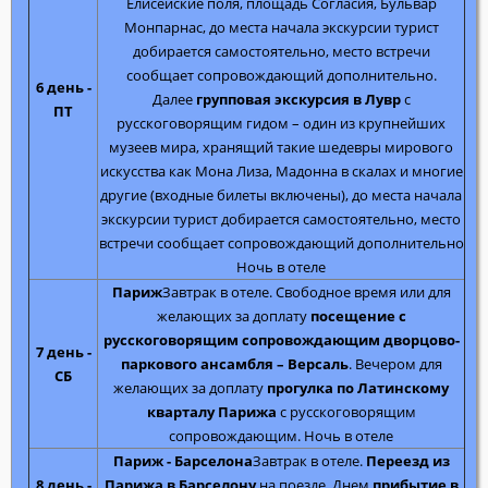
Елисейские поля, площадь Согласия, Бульвар
Монпарнас, до места начала экскурсии турист
добирается самостоятельно, место встречи
сообщает сопровождающий дополнительно.
6 день -
Далее
групповая экскурсия в Лувр
с
ПТ
русскоговорящим гидом – один из крупнейших
музеев мира, хранящий такие шедевры мирового
искусства как Мона Лиза, Мадонна в скалах и многие
другие (входные билеты включены), до места начала
экскурсии турист добирается самостоятельно, место
встречи сообщает сопровождающий дополнительно
Ночь в отеле
Париж
Завтрак в отеле. Свободное время или для
желающих за доплату
посещение с
русскоговорящим сопровождающим дворцово-
7 день -
паркового ансамбля – Версаль
. Вечером для
СБ
желающих за доплату
прогулка по Латинскому
кварталу Парижа
с русскоговорящим
сопровождающим. Ночь в отеле
Париж - Барселона
Завтрак в отеле.
Переезд из
8 день -
Парижa в Барселону
на поезде. Днем
прибытие в