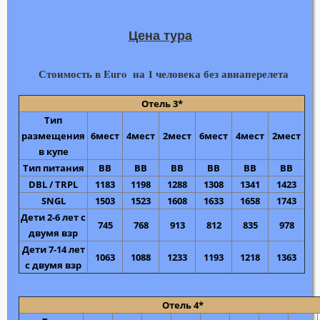
Цена тура
Стоимость
в Euro
на 1 человека без авиаперелета
Отель 3*
Тип
размещения
6мест
4мест
2мест
6мест
4мест
2мест
в купе
Тип питания
ВВ
ВВ
ВВ
BB
BB
BB
DBL / TRPL
1183
1198
1288
1308
1341
1423
SNGL
1503
1523
1608
1633
1658
1743
Дети 2-6 лет с
745
768
913
812
835
978
двумя взр
Дети 7-14 лет
1063
1088
1233
1193
1218
1363
с двумя взр
Отель 4*