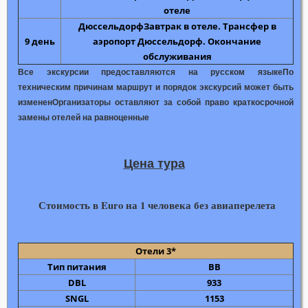
отеле
Дюссельдорф
Завтрак в отеле.
Трансфер в
9 день
аэропорт Дюссельдорф.
Окончание
обслуживания
Все экскурсии предоставляются на русском языке
По
техническим причинам маршрут и порядок экскурсий может быть
изменен
Организаторы оставляют за собой право краткосрочной
замены отелей на равноценные
Цена тура
Стоимость в Euro на 1 человека без авиаперелета
Отели 3*
Тип питания
ВВ
DBL
933
SNGL
1153