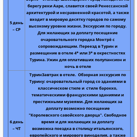
берегу реки Ааре, славится своей Ренессанской
архитектурой и несравненной красотой, а также
входит в мировую десятку городов по самому
5 день
высокому уровню жизни.
Экскурсия по городу
.
– СР
Для желающих за доплату
посещение
очаровательного городка Монтрё
с
сопровождающим.
Переезд в Турин и
размещение в отеле 4* или 3* в окрестностях
Турина
. Ужин для оплативших полупансион и
ночь в отеле
Турин
Завтрак в отеле.
Обзорная экскурсия по
Турину
: очаровательный город со зданиями в
классическом стиле и стиле барокко,
тематическими французскими зданиями и
престижными музеями. Для желающих за
доплату возможно
посещение
"Королевского савойского дворца"
. Свободное
6 день
время и для желающих за доплату
– ЧТ
возможна
поездка в столицу итальянского,
европейского и мирового виноделия, а также