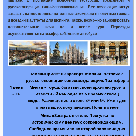
Милане. В программу включены экскурсии, трансферы и
русскоговорящие гиды/сопровождающие. Все желающие могут
заказать на месте дополнительные экскурсии в попутные города
и поездки в аутлеты для
шопинга
. Также, возможно забронировать
дополнительные ночи до и после тура. Переезды
осуществляются на комфортабельном автобусе
Милан
Прилет в аэропорт Милана
. Встреча с
русскоговорящим сопровождающим. Трансфер в
1 день
Милан – город, богатый своей архитектурой и
– СБ
известный как одна из мировых столиц
моды.
Размещение в отеле 4* или 3*
. Ужин для
оплативших полупансион. Ночь в отеле
Милан
Завтрак в отеле.
Прогулка по
историческому центру
с сопровождающим.
Свободное время или во второй половине дня
возможно за доплату поехать на
экскурсии в