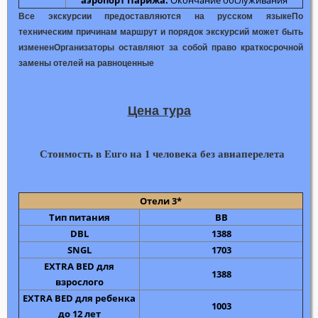
аэропорт Парижа.
Окончание обслуживания
Все экскурсии предоставляются на русском языке
По
техническим причинам маршрут и порядок экскурсий может быть
изменен
Организаторы оставляют за собой право краткосрочной
замены отелей на равноценные
Цена тура
Стоимость в Euro на 1 человека без авиаперелета
Отели 3*
Тип питания
ВВ
DBL
1388
SNGL
1703
EXTRA BED для
1388
взрослого
EXTRA BED для ребенка
1003
до 12 лет