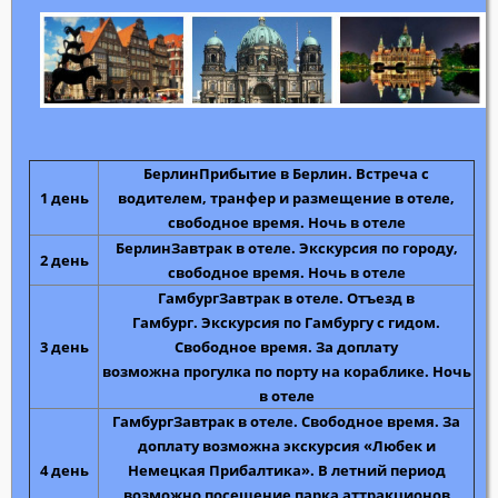
Берлин
Прибытие в Берлин
. Встреча с
1 день
водителем, транфер и размещение в отеле,
свободное время. Ночь в отеле
Берлин
Завтрак в отеле.
Экскурсия по городу
,
2 день
свободное время. Ночь в отеле
Гамбург
Завтрак в отеле. Отъезд в
Гамбург.
Экскурсия по Гамбургу с гидом
.
3 день
Свободное время. За доплату
возможна
прогулка по порту на кораблике
. Ночь
в отеле
Гамбург
Завтрак в отеле. Свободное время. За
доплату возможна
экскурсия «Любек и
4 день
Немецкая Прибалтика». В летний период
возможно посещение парка аттракционов