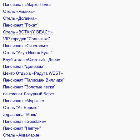
Пансионат «Марко Поло»
Отель «Ямайка»
Отель «Долинка»
Пансионат "Рохат"
Отель «BOTANY BEACH»
VIP городок "Солнышко"
Пансионат «Синегорье»
Отель "Акун Иссык-Куль"
Клуб-отель «Охотный - Двор»
Пансионат "Дилором"
Центр Отдыха «Радуга WEST»
Пансионат "Талисман Виллидж"
Пансионат "Золотые пески"
пансионат Лазурный Берег
Пансионат «Мурок +»
Отель "Ак-Бермет"
Здравница "Маяк"
Пансионат «Goodlake»
Пансионат "Нептун"
Отель «Аквамарин»