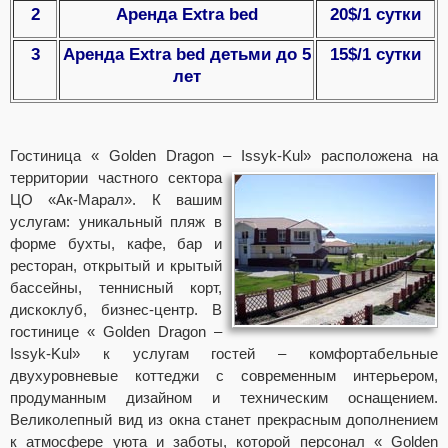
2
Аренда Extra bed
20$/1 сутки
3
Аренда Extra bed детьми до 5
15$/1 сутки
лет
Гостиница « Golden Dragon – Issyk-Kul» расположена
на
территории частного сектора
ЦО «Ак-Марал». К вашим
услугам: уникальный пляж в
форме бухты, кафе, бар и
ресторан, открытый и крытый
бассейны, теннисный корт,
дискоклуб, бизнес-центр. В
гостинице « Golden Dragon –
Issyk-Kul» к услугам гостей – комфортабельные
двухуровневые коттеджи с современным интерьером,
продуманным дизайном и техническим оснащением.
Великолепный вид из окна станет прекрасным дополнением
к атмосфере уюта и заботы, которой персонал « Golden