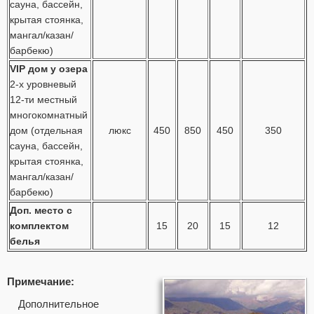
сауна, бассейн,
крытая стоянка,
мангал/казан/
барбекю)
VIP дом у озера
2-х уровневый
12-ти местный
многокомнатный
дом (отдельная
люкс
450
850
450
350
сауна, бассейн,
крытая стоянка,
мангал/казан/
барбекю)
Доп. место с
комплектом
15
20
15
12
белья
Примечание:
Дополнительное