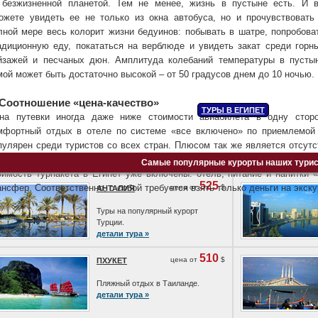
 безжизненной планетой. Тем не менее, жизнь в пустыне есть. И 
ожете увидеть ее не только из окна автобуса, но и прочувствовать
лной мере весь колорит жизни бедуинов: побывать в шатре, попробова
адиционную еду, покататься на верблюде и увидеть закат среди горн
йзажей и песчаных дюн. Амплитуда колебаний температуры в пусты
мой может быть достаточно высокой – от 50 градусов днем до 10 ночью.
 Соотношение «цена-качество»
ТУРЫ В ЕГИПЕТ
на путевки иногда даже ниже стоимости авиабилета в одну стор
мфортный отдых в отеле по системе «все включено» по приемлемой 
пулярен среди туристов со всех стран. Плюсом так же является отсут
к как персонал отелей и другие местные жители туристических рай
Самые популярные курорты наших тури
оимость турпакета в Египет уже включены: отель, питание и напитки «
525
ансфер. Соответственно, с собой требуется взять только деньги на экск
цена от
$
АНТАЛИЯ
Туры на популярный курорт
Турции.
детали тура »
510
цена от
$
ПХУКЕТ
Пляжный отдых в Таиланде.
детали тура »