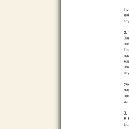
Пр
да
гл
2.
За
на
Пи
на
ещ
на
ск
Уч
пи
вр
из
3.
В 
Ес