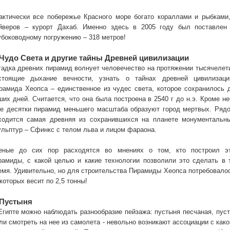
актически все побережье Красного море богато кораллами и рыбками
йверов – курорт Дахаб. Именно здесь в 2005 году был поставлен
убоководному погружению – 318 метров!
 Чудо Света и другие тайны Древней цивилизации
гадка древних пирамид волнует человечество на протяжении тысячелет
стоящие дыхание вечности, узнать о тайнах древней цивилизаци
рамида Хеопса – единственное из чудес света, которое сохранилось 
ших дней. Считается, что она была построена в 2540 г до н.э. Кроме не
е десятки пирамид меньшего масштаба образуют город мертвых. Ряд
ходится самая древняя из сохранившихся на планете монументальн
ульптур – Сфинкс с телом льва и лицом фараона.
еные до сих пор расходятся во мнениях о том, кто построил э
рамиды, с какой целью и какие технологии позволили это сделать в 
емя. Удивительно, но для строительства Пирамиды Хеопса потребовалос
 которых весит по 2,5 тонны!
 Пустыня
Египте можно наблюдать разнообразие пейзажа: пустыня песчаная, пус
ли смотреть на нее из самолета - невольно возникают ассоциации с како