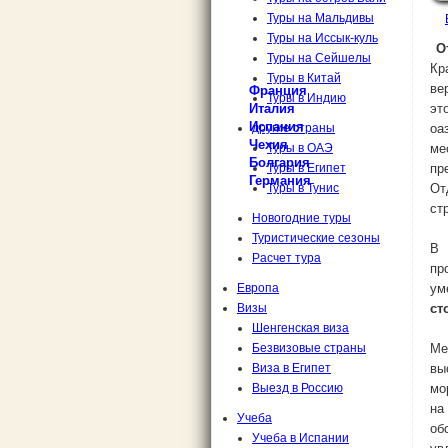
Туры на Мальдивы
Туры на Иссык-куль
О
Туры на Сейшелы
Кр
Туры в Китай
ве
Франция
Туры в Индию
Италия
эт
Испания
другие страны
оа
Чехия
Туры в ОАЭ
ме
Болгария
Туры в Египет
пр
Германия
Туры в Тунис
От
ст
Новогодние туры
Туристические сезоны
В 
Расчет тура
пр
Европа
ум
Визы
ст
Виза в Европу - Шенген
Шенгенская виза
Виза в Турцию
Безвизовые страны
Ме
Виза в Таиланд
Виза в Малайзию
Виза в Египет
вы
Выезд в Россию
Выезд в Россию
мо
на
Учеба
об
Учеба в Испании