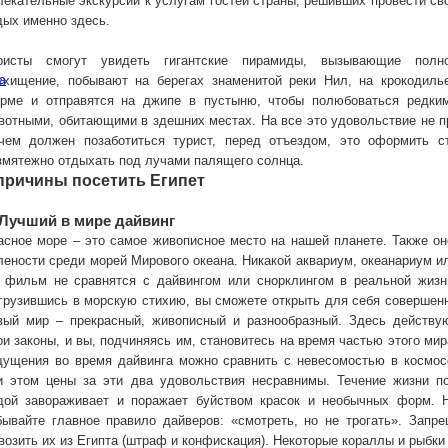
лекательные экскурсии к услугам гостей страны, решивших провести св
дых именно здесь.
ристы смогут увидеть гигантские пирамиды, вызывающие полн
а
схищение, побывают на берегах знаменитой реки Нил, на крокодиль
рме и отправятся на джипе в пустыню, чтобы полюбоваться редки
вотными, обитающими в здешних местах. На все это удовольствие не пр
чем должен позаботиться турист, перед отъездом, это оформить ст
змятежно отдыхать под лучами палящего солнца.
причины посетить Египет
 Лучший в мире дайвинг
асное море – это самое живописное место на нашей планете. Также он
лености среди морей Мирового океана. Никакой аквариум, океанариум и
 фильм не сравнятся с дайвингом или снорклингом в реальной жизн
грузившись в морскую стихию, вы сможете открыть для себя совершен
вый мир – прекрасный, живописный и разнообразный. Здесь действу
ои законы, и вы, подчиняясь им, становитесь на время частью этого мир
ущения во время дайвинга можно сравнить с невесомостью в космос
и этом цены за эти два удовольствия несравнимы. Течение жизни п
дой завораживает и поражает буйством красок и необычных форм. 
бывайте главное правило дайверов: «смотреть, но не трогать». Запр
возить их из Египта (штраф и конфискация). Некоторые кораллы и рыбки