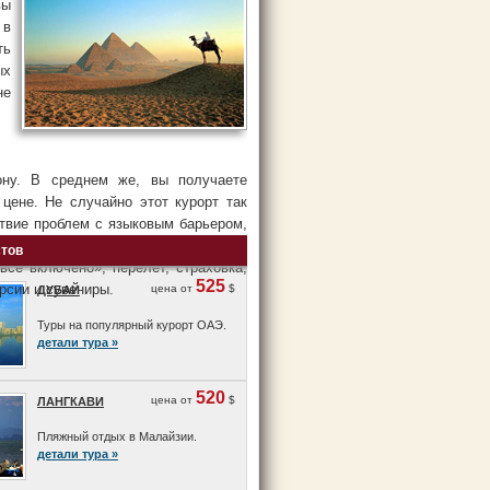
вы
 в
ть
ых
не
ону. В среднем же, вы получаете
цене. Не случайно этот курорт так
ствие проблем с языковым барьером,
онов часто говорят на русском. В
стов
все включено», перелет, страховка,
525
урсии и сувениры.
цена от
$
ДУБАЙ
Туры на популярный курорт ОАЭ.
детали тура »
520
цена от
$
ЛАНГКАВИ
Пляжный отдых в Малайзии.
детали тура »