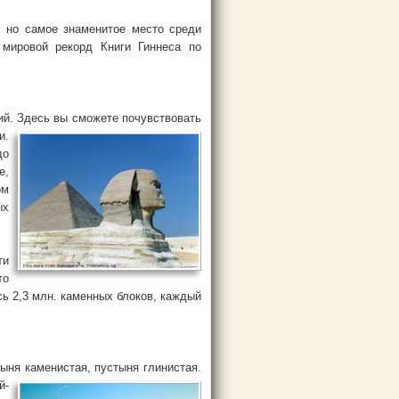
, но самое знаменитое место среди
 мировой рекорд Книги Гиннеса по
ий. Здесь вы сможете
почувствовать
и.
до
е,
ом
ых
ти
то
ь 2,3 млн. каменных блоков, каждый
тыня каменистая, пустыня
глинистая.
й-