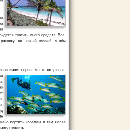
ой
ое
ей
ми
идется тратить много средств. Все,
раховку, на всякий случай, чтобы
о занимает первое место по
уровню
ли
и.
но
ют
а.
е,
од
Не
ещено портить кораллы и тем более
 могут жалить.