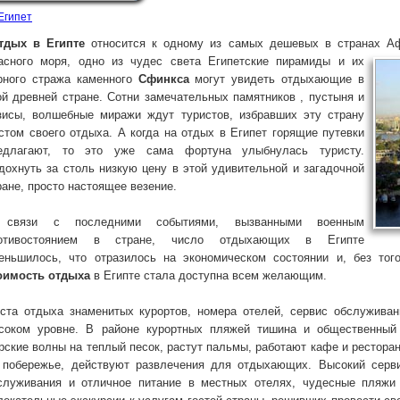
Египет
тдых в Египте
относится к одному из самых дешевых в странах Афр
асного моря, одно из чудес света Египетские пирамиды и их
рного стража каменного
Сфинкса
могут увидеть отдыхающие в
ой древней стране. Сотни замечательных памятников , пустыня и
зисы, волшебные миражи ждут туристов, избравших эту страну
стом своего отдыха. А когда на отдых в Египет горящие путевки
едлагают, то это уже сама фортуна улыбнулась туристу.
дохнуть за столь низкую цену в этой удивительной и загадочной
ране, просто настоящее везение.
связи с последними событиями, вызванными военным
отивостоянием в стране, число отдыхающих в Египте
еньшилось, что отразилось на экономическом состоянии и, без того
оимость отдыха
в Египте стала доступна всем желающим.
ста отдыха знаменитых курортов, номера отелей, сервис обслужива
соком уровне. В районе курортных пляжей тишина и общественный
рские волны на теплый песок, растут пальмы, работают кафе и рестора
 побережье, действуют развлечения для отдыхающих. Высокий серв
служивания и отличное питание в местных отелях, чудесные пляжи