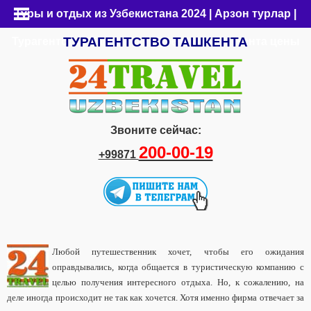
Туры и отдых из Узбекистана 2024 | Арзон турлар |
ТУРАГЕНТСТВО
ТАШКЕНТА
Турагентство Ташкента | Путевки из Ташкента цены
Звоните сейчас:
200-00-19
+99871
Любой путешественник хочет, чтобы его ожидания
оправдывались, когда общается в туристическую компанию с
целью получения интересного отдыха. Но, к сожалению, на
деле иногда происходит не так как хочется. Хотя именно фирма отвечает за