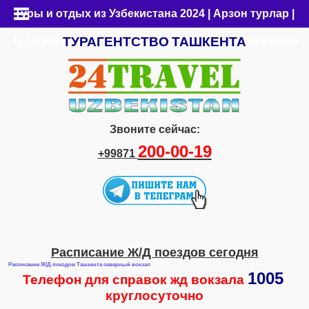
Туры и отдых из Узбекистана 2024 | Арзон турлар |
ТУРАГЕНТСТВО
ТАШКЕНТА
Турагентство Ташкента | Путевки из Ташкента цены
Звоните сейчас:
200-00-19
+99871
Расписание Ж/Д поездов сегодня
Расписание Ж/Д поездов Ташкента северный вокзал
1005
Телефон для справок жд вокзала
круглосуточно