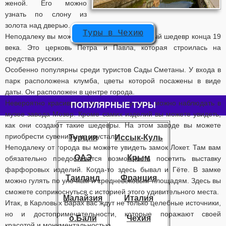
женой. Его можно
узнать по слону из
золота над дверью.
Туры в Чехию
Неподалеку вы можете увидеть архитектурный шедевр конца 19
века. Это церковь Петра и Павла, которая строилась на
средства русских.
Особенно популярны среди туристов Сады Сметаны. У входа в
парк расположена клумба, цветы которой посажены в виде
даты. Он расположен в центре города.
Невероятно красивые изделия из хрусталя можно наблюдать в
ПОПУЛЯРНЫЕ ТУРЫ
музее завода Мозер. Кроме самих изделий вы можете увидеть,
как они создают такие шедевры. На этом заводе вы можете
приобрести сувениры из хрусталя.
Турция
Иссык-Куль
Неподалеку от города вы можете увидеть замок Локет. Там вам
ОАЭ
Крым
обязательно предоставится возможность посетить выставку
фарфоровых изделий. Когда-то здесь бывал и Гёте. В замке
Таиланд
Франция
можно гулять по улочкам и средневековым площадям. Здесь вы
сможете соприкоснуться с историей этого удивительного места.
Малайзия
Италия
Итак, в Карловых Варах вас ждут не только целебные источники,
но и достопримечательности, которые поражают своей
о.Бали
Чехия
красотой и монументальностью.