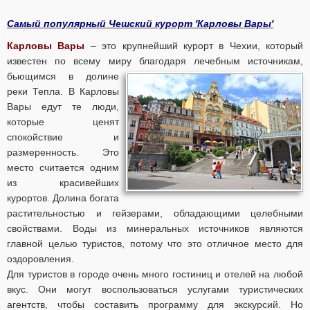
Самый популярный Чешский курорт 'Карловы Вары'
Карловы Вары
– это крупнейший курорт в Чехии, который
известен по всему миру благодаря лечебным
источникам,
бьющимся в долине
реки Тепла. В Карловы
Вары едут те люди,
которые ценят
спокойствие и
размеренность. Это
место считается одним
из красивейших
курортов. Долина богата
растительностью и гейзерами, обладающими целебными
свойствами. Воды из минеральных источников являются
главной целью туристов, потому что это отличное место для
оздоровления.
Для туристов в городе очень много гостиниц и отелей на любой
вкус. Они могут воспользоваться услугами туристических
агентств, чтобы составить программу для экскурсий. Но