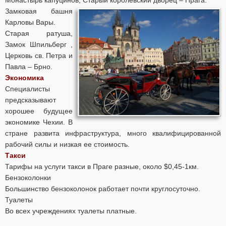
Монастырь капуцинов, Старый королевский дворец
– Прага.
Замковая башня
Карловы Вары.
Старая ратуша,
Замок Шпильберг ,
Церковь св. Петра и
Павла – Брно.
Экономика
Специалисты
предсказывают
хорошее будущее
экономике Чехии. В
стране развита инфраструктура, много квалифицированной
рабочий силы и низкая ее стоимость.
Такси
Тарифы на услуги такси в Праге разные, около $0,45-1км.
Бензоколонки
Большинство бензоколонок работает почти круглосуточно.
Туалеты
Во всех учреждениях туалеты платные.