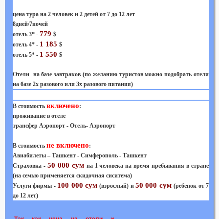
цена тура на 2 человек и 2 детей от 7 до 12 лет
8дней/7ночей
779
отель 3* -
$
1 185
отель 4* -
$
1 550
отель 5* -
$
Отели на базе завтраков (по желанию туристов можно подобрать отели
на базе 2х разового или 3х разового питания)
включено
В стоимость
:
проживание в отеле
трансфер Аэропорт - Отель- Аэропорт
не включено
В стоимость
:
Авиабилеты –
Ташкент - Симферополь - Ташкент
50 000 сум
Страховка -
на 1 человека на время пребывания в стране
(на семью применяется скидочная сиситема)
100 000 сум
50 000 сум
Услуги фирмы -
(взрослый) и
(ребенок от 7
до 12 лет)