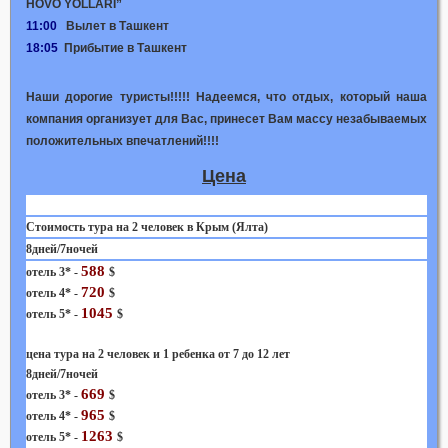
HOVO YOLLARI”
11:00
Вылет в Ташкент
18:05
Прибытие в Ташкент
Наши дорогие туристы!!!!! Надеемся, что отдых, который наша
компания организует для Вас, принесет Вам массу незабываемых
положительных впечатлений!!!!
Цена
Стоимость тура на 2 человек в Крым (Ялта)
8дней/7ночей
588
отель 3* -
$
720
отель 4* -
$
1045
отель 5* -
$
цена тура на 2 человек и 1 ребенка от 7 до 12 лет
8дней/7ночей
669
отель 3* -
$
965
отель 4* -
$
1263
отель 5* -
$