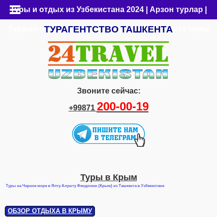
Туры и отдых из Узбекистана 2024 | Арзон турлар |
ТУРАГЕНТСТВО
ТАШКЕНТА
Турагентство Ташкента | Путевки из Ташкента цены
Звоните сейчас:
200-00-19
+99871
Туры в Крым
Туры на Черное море в Ялту Алушту Феодосию (Крым) из Ташкента в Узбекистане
ОБЗОР ОТДЫХА В КРЫМУ